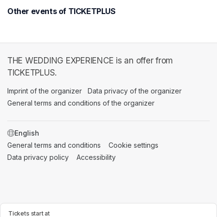
Other events of TICKETPLUS
THE WEDDING EXPERIENCE is an offer from
TICKETPLUS.
Imprint of the organizer
(opens in a new tab)
Data privacy of the organizer
(opens in 
General terms and conditions of the organizer
(opens in a new ta
SWITCH LANGUAGE
General terms and conditions
(opens in a new tab)
Cookie settings
(opens in a new t
Data privacy policy
(opens in a new tab)
Accessibility
(opens in a new tab)
Tickets start at